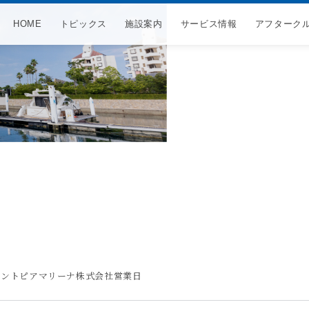
HOME
トピックス
施設案内
サービス情報
アフターク
ナ
ビ
ゲ
ー
シ
ョ
ン
迄のサントピアマリーナ株式会社営業日